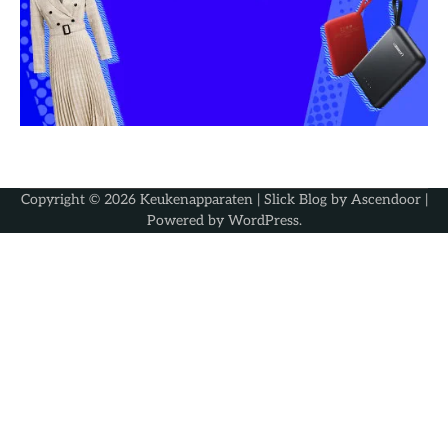
Copyright © 2026
Keukenapparaten
| Slick Blog by
Ascendoor
|
Powered by
WordPress
.