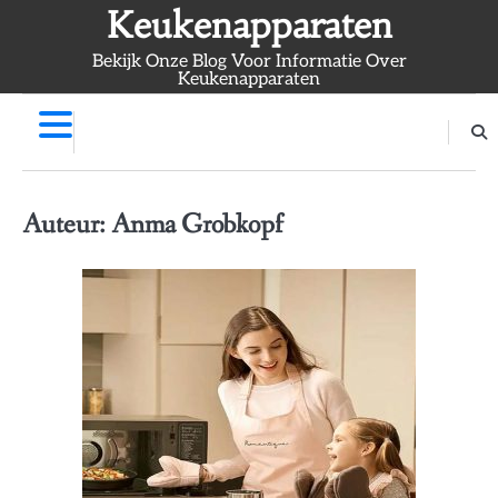
Skip
Keukenapparaten
to
Bekijk Onze Blog Voor Informatie Over
content
Keukenapparaten
Auteur:
Anma Grobkopf