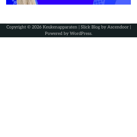
Copyright © 2026
Keukenapparaten
| Slick Blog by
Ascendoor
|
Powered by
WordPress
.