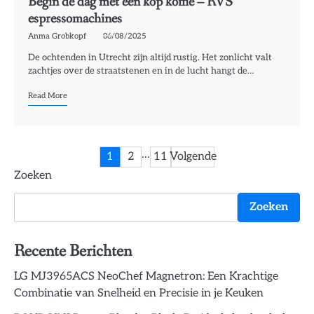
Begin de dag met een kop koffie – RVS
espressomachines
Anma Grobkopf
06/08/2025
De ochtenden in Utrecht zijn altijd rustig. Het zonlicht valt
zachtjes over de straatstenen en in de lucht hangt de…
Read More
Berichten
…
1
2
11
Volgende
Zoeken
paginering
Zoeken
Recente Berichten
LG MJ3965ACS NeoChef Magnetron: Een Krachtige
Combinatie van Snelheid en Precisie in je Keuken