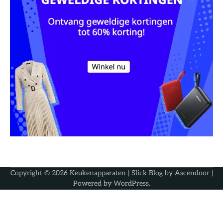
Copyright © 2026
Keukenapparaten
| Slick Blog by
Ascendoor
|
Powered by
WordPress
.