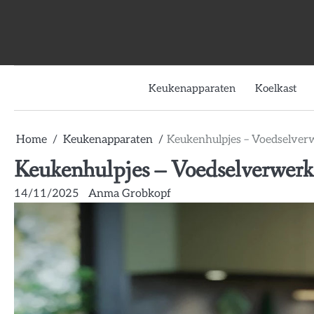
Skip
to
content
Keukenapparaten
Koelkast
Home
Keukenapparaten
Keukenhulpjes – Voedselver
Keukenhulpjes – Voedselverwerke
14/11/2025
Anma Grobkopf