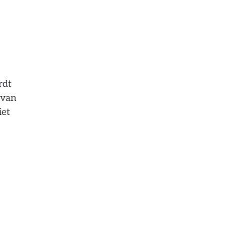
rdt
 van
iet