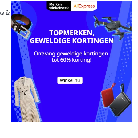
,
s ik