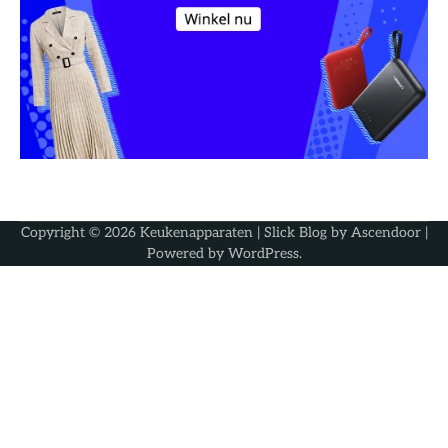
Copyright © 2026
Keukenapparaten
| Slick Blog by
Ascendoor
|
Powered by
WordPress
.