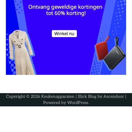
Copyright © 2026
Keukenapparaten
| Slick Blog by
Ascendoor
|
Powered by
WordPress
.