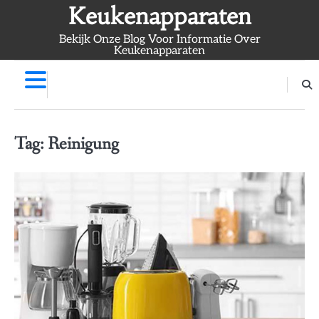
Skip
Keukenapparaten
to
Bekijk Onze Blog Voor Informatie Over
content
Keukenapparaten
Tag:
Reinigung