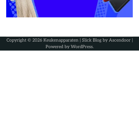
Copyright © 2026
Keukenapparaten
| Slick Blog by
Ascendoor
|
Powered by
WordPress
.