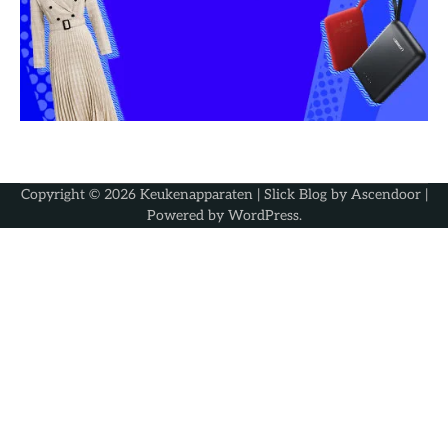
Copyright © 2026
Keukenapparaten
| Slick Blog by
Ascendoor
|
Powered by
WordPress
.