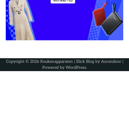
Copyright © 2026
Keukenapparaten
| Slick Blog by
Ascendoor
|
Powered by
WordPress
.