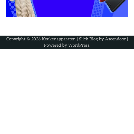
Copyright © 2026
Keukenapparaten
| Slick Blog by
Ascendoor
|
Powered by
WordPress
.