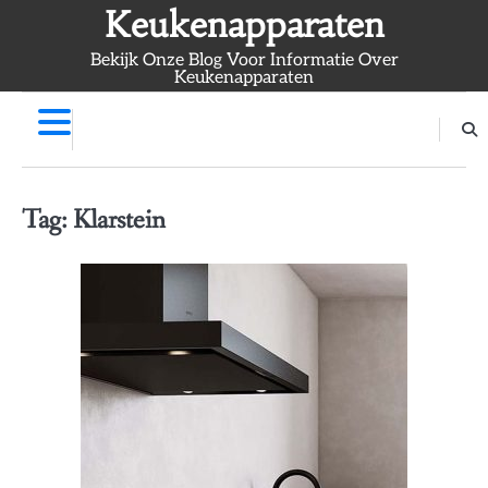
Skip
Keukenapparaten
to
Bekijk Onze Blog Voor Informatie Over
content
Keukenapparaten
Tag:
Klarstein