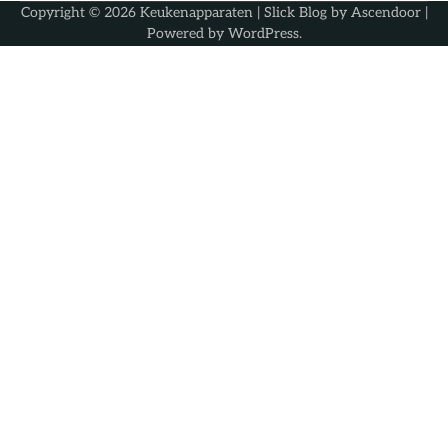
Copyright © 2026
Keukenapparaten
| Slick Blog by
Ascendoor
|
Powered by
WordPress
.