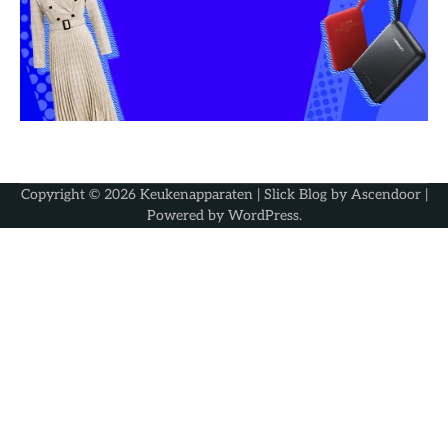
Copyright © 2026
Keukenapparaten
| Slick Blog by
Ascendoor
|
Powered by
WordPress
.