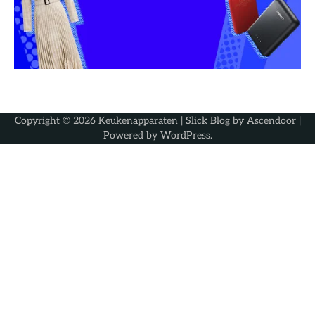
Copyright © 2026
Keukenapparaten
| Slick Blog by
Ascendoor
|
Powered by
WordPress
.